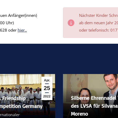
uen Anfänger(innen)
Nächster Kinder Schn
00 Uhr)
ab dem neuen Jahr 
00628 oder
hier..
oder telefonisch: 0
Apr.
25
2022
Silberne Ehrennadel
A Friendship
des LVSA für Silvana
mpetition Germany
Moreno
ernationaler